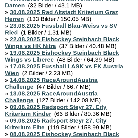
Damen
(32 Bilder / 43.1 MB)
»
30.08.2025 Rad Altstadt Kriterium Graz
Herren
(133 Bilder / 150.05 MB)
»
23.08.2025 Fussball Blau-Weiss vs SV
Ried
(1 Bilder / 1.31 MB)
»
22.08.2025 Eishockey Steinbach Black
Wings vs HK Nitra
(37 Bilder / 40.48 MB)
»
19.08.2025 Eishockey Steinbach Black
Wings vs Liberec
(48 Bilder / 64.39 MB)
»
17.08.2025 Fussball LASK vs FK Austria
Wien
(2 Bilder / 2.23 MB)
»
14.08.2025 RaceAroundAustria
Challenge
(47 Bilder / 66.7 MB)
»
13.08.2025 RaceAroundAustria
Challenge
(127 Bilder / 142.08 MB)
»
09.08.2025 Radsport Steyr 27. City
Kriterium Kinder
(66 Bilder / 80.36 MB)
»
09.08.2025 Radsport Steyr 27. City
Kriterium Elite
(119 Bilder / 158.99 MB)
»
08.08.2025 Eishockey Steinbach Black