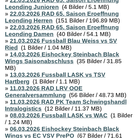
»
22.03.2026 RAD 65. Saison Eroeffnung
Leonding Junioren
(4 Bilder / 5.1 MB)
»
22.03.2026 RAD 65. Saison Eroeffnung
Leonding Herren
(151 Bilder / 196.89 MB)
»
22.03.2026 RAD 65. Saison Eroeffnung
Leonding Damen
(40 Bilder / 54.1 MB)
»
21.03.2026 Fussball Blau Weiss vs SV
Ried
(1 Bilder / 1.04 MB)
»
14.03.2026 Eishockey Steinbach Black
Wings Saisonabschluss
(35 Bilder / 31.85
MB)
»
13.03.2026 Fussball LASK vs TSV
Hartberg
(1 Bilder / 1.1 MB)
»
11.03.2026 RAD LRV OOE
Generalversammlung
(56 Bilder / 48.73 MB)
»
11.03.2026 RAD PK Team Schwingshandl
Intralogistics
(12 Bilder / 11.37 MB)
»
08.03.2026 Fussball LASK vs WAC
(1 Bilder
/ 1.24 MB)
»
06.03.2026 Eishockey Steinbach Black
Wings vs EC VSV PrePO
(67 Bilder / 71.61