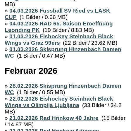
MB)
»
04.03.2026 Fussball SV Ried vs LASK
CUP
(1 Bilder / 0.66 MB)
»
04.03.2026 RAD 65. Saison Eroeffnung
Leonding PK
(10 Bilder / 8.83 MB)
»
01.03.2026 Eishockey Steinbach Black
Wings vs Graz 99ers
(22 Bilder / 23.62 MB)
»
01.03.2026 Skisprung Hinzenbach Damen
WC
(1 Bilder / 0.47 MB)
Februar 2026
»
28.02.2026 Skisprung Hinzenbach Damen
WC
(1 Bilder / 0.55 MB)
»
22.02.2026 Eishockey Steinbach Black
Wings vs Olimpija Ljubljana
(33 Bilder / 34.2
MB)
»
21.02.2026 Rad Hrinkow 40 Jahre
(15 Bilder
/ 14.67 MB)
»
21.02.2026 Rad Hrinkow Advarics