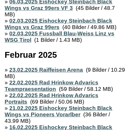
»
06.03.2025 Eishockey Steinbach Black
Wings vs Graz 99ers VF 3
(45 Bilder / 48.7
MB)
»
02.03.2025 Eishockey Steinbach Black
Wings vs Graz 99ers
(40 Bilder / 49.86 MB)
»
02.03.2025 Fussball Blau-Weiss Linz vs
WSG Tirol
(1 Bilder / 1.43 MB)
Februar 2025
»
23.02.2025 Raiffeisen Arena
(9 Bilder / 10.29
MB)
»
22.02.2025 Rad Hrinkow Advarics
Teampraesentation
(59 Bilder / 58.12 MB)
»
22.02.2025 Rad Hrinkow Advarics
Portraits
(69 Bilder / 50.06 MB)
»
21.02.2025 Eishockey Steinbach Black
Wings vs Pioneers Vorarlber
(36 Bilder /
43.99 MB)
»
16.02.2025 Eishockey Steinbach Black