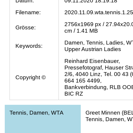
Datum:
09.11.2020 18:19:18
Filename:
2020.11.09.wta.tennis.1.25
2756x1969 px / 27.94x20.
Grösse:
cm / 1.41 MB
Damen, Tennis, Ladies, W
Keywords:
Upper Austrian Ladies
Reinhard Eisenbauer,
Pressefotograf, Hauser St
2/6, 4040 Linz, Tel. 00 43 (
Copyright ©
664 165 4499,
Bankverbindung, RLB OO
BIC RZ
Tennis, Damen, WTA
Greet Minnen (BEL
Tennis, Damen, 