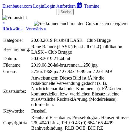
Eisenbauer.com
Login
Login Anfordern
Termine
Suche
«
Rückwärts
Vorwärts »
Kategorie:
20.08.2019 Fussball LASK - Club Brugge
Rene Renner (LASK) Fussball CL-Qualifikation
Beschreibung:
LASK - Club Brugge
Datum:
20.08.2019 21:44:54
Filename:
2019.08.20-lal-bru.renner.1.250.jpg
Grösse:
2756x1968 px / 27.94x19.99 cm / 2.01 MB
Anweisungen: Dieses Bild ist fÃ¼r die
redaktionelle Verwendung gedacht (z. B.
Nachrichtenartikel oder Kommentar). FÃ¼r den
Zusatzinfos:
kommerziellen bzw. werblichen Einsatz ist eine
zusÃ¤tzliche RechteklÃ¤rung (Modelrelease)
erforderlich.
Keywords:
Fussball
Reinhard Eisenbauer, Pressefotograf, Hauser Strasse
Copyright ©
2/6, 4040 Linz, Tel. 00 43 (0) 664 165 4499,
Bankverbindung, RLB OOE, BIC RZ