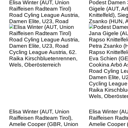
Elisa Winter (AUT, Union
Podest Damen 3
Raiffeisen Radteam Tirol)
Gigele (AUT, A
Road Cyling League Austria,
Knittelfeld), Sie
Damen Elite, U23, Road
Zsanko (HUN, 
Cycling League Austria, 62.
Knittelfeld), 3. 
Raika Kirschbluetenrennen,
Schien (GER, 
Wels, Oberösterreich
Cookina Arbö A
Road Cyling Lea
Damen Elite, U
Cycling League 
Raika Kirschbl
Wels, Oberöster
Elisa Winter (AUT, Union
Elisa Winter (A
Raiffeisen Radteam Tirol),
Raiffeisen Radte
Amelie Cooper (GBR, Union
Amelie Cooper 