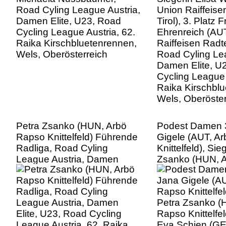
Wels, Oberösterreich
Road Cyling Lea
Damen Elite, U
Cycling League 
Raika Kirschbl
Wels, Oberöster
Petra Zsanko (HUN, Arbö
Podest Damen 3
Rapso Knittelfeld) Führende
Gigele (AUT, A
Radliga, Road Cyling
Knittelfeld), Sie
League Austria, Damen
Zsanko (HUN, 
Elite, U23, Road Cycling
Knittelfeld), 3. 
League Austria, 62. Raika
Schien (GER, 
Kirschbluetenrennen, Wels,
Cookina Arbö A
Oberösterreich
Road Cyling Lea
Damen Elite, U
Cycling League 