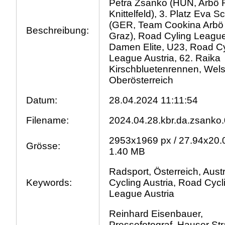
Petra Zsanko (HUN, Arbö
Knittelfeld), 3. Platz Eva S
(GER, Team Cookina Arbö
Beschreibung:
Graz), Road Cyling League
Damen Elite, U23, Road C
League Austria, 62. Raika
Kirschbluetenrennen, Wels
Oberösterreich
Datum:
28.04.2024 11:11:54
Filename:
2024.04.28.kbr.da.zsanko.
2953x1969 px / 27.94x20.
Grösse:
1.40 MB
Radsport, Österreich, Austr
Keywords:
Cycling Austria, Road Cycl
League Austria
Reinhard Eisenbauer,
Pressefotograf, Hauser Str