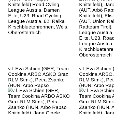
Kirschbluetenrennen, Wels,
Radteam Tirol),
Oberösterreich
League Austria
Elite, U23, Roa
League Austria,
Kirschbluetenre
Oberösterreich
v.l. Eva Schien (GER, Team
v.l. Eva Schie
Cookina ARBÖ ASKÖ Graz
Cookina ARBÖ
RLM Stmk), Petra Zsanko
RLM Stmk), Pet
(HUN, Arbö Rapso
(HUN, Arbö Ra
Knittelfeld), Jana Gigele
Knittelfeld), Ja
(AUT, Arbö Rapso
(AUT, Arbö Rap
Knittelfeld), Elisa Winter
Knittelfeld), Eli
(AUT, Union Raiffeisen
(AUT, Union Rai
Radteam Tirol), Road Cyling
Radteam Tirol),