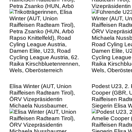
Petra Zsanko (HUN, Arbö
Vizepräsidentin
Rapso Knittelfeld), Road
Nussbaumer, R
Cyling League Austria,
League Austria
Damen Elite, U23, Road
Elite, U23, Roa
Cycling League Austria, 62.
League Austria,
Raika Kirschbluetenrennen,
Kirschbluetenre
Wels, Oberösterreich
Oberösterreich
Elisa Winter (AUT, Union
Podest U23, 2. 
Raiffeisen Radteam Tirol),
Cooper (GBR, 
ÖRV Vizepräsidentin
Raiffeisen Radte
Michaela Nussbaumer,
Siegerin Elisa W
Road Cyling League Austria,
Union Raiffeis
Damen Elite, U23, Road
Tirol), 3. Platz 
Cycling League Austria, 62.
Ehrenreich (AU
Raika Kirschbluetenrennen,
Raiffeisen Radte