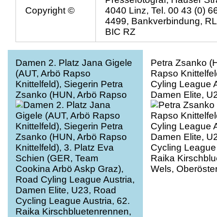
Copyright ©
4040 Linz, Tel. 00 43 (0) 
4499, Bankverbindung, R
BIC RZ
Damen 2. Platz Jana Gigele
Petra Zsanko (
(AUT, Arbö Rapso
Rapso Knittelfe
Knittelfeld), Siegerin Petra
Cyling League A
Zsanko (HUN, Arbö Rapso
Damen Elite, U
Knittelfeld), 3. Platz Eva
Cycling League 
Schien (GER, Team
Raika Kirschbl
Cookina Arbö Askp Graz),
Wels, Oberöster
Road Cyling League Austria,
Damen Elite, U23, Road
Cycling League Austria, 62.
Raika Kirschbluetenrennen,
Wels, Oberösterreich