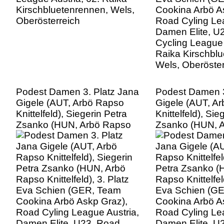
Raika Kirschbl
Wels, Oberöster
Podest Damen 3. Platz Jana
Podest Damen 3
Gigele (AUT, Arbö Rapso
Gigele (AUT, A
Knittelfeld), Siegerin Petra
Knittelfeld), Sie
Zsanko (HUN, Arbö Rapso
Zsanko (HUN, 
Knittelfeld), 3. Platz Eva
Knittelfeld), 3. 
Schien (GER, Team
Schien (GER, 
Cookina Arbö Askp Graz),
Cookina Arbö A
Road Cyling League Austria,
Road Cyling Lea
Damen Elite, U23, Road
Damen Elite, U
Cycling League Austria, 62.
Cycling League 
Raika Kirschbluetenrennen,
Raika Kirschbl
Wels, Oberösterreich
Wels, Oberöster