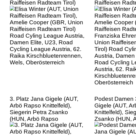
Raiffeisen Radteam Tirol)
Raiffeisen Radte
Road Cyling League Austria,
Franziska Ehren
Damen Elite, U23, Road
Union Raiffeis
Cycling League Austria, 62.
Tirol) Road Cyl
Raika Kirschbluetenrennen,
Austria, Damen 
Wels, Oberösterreich
Road Cycling 
Austria, 62. Rai
Kirschbluetenre
Oberösterreich
3. Platz Jana Gigele (AUT,
Podest Damen 3
Arbö Rapso Knittelfeld),
Gigele (AUT, A
Siegerin Petra Zsanko
Knittelfeld), Sie
(HUN, Arbö Rapso
Zsanko (HUN, 
Knittelfeld), 3. Platz Eva
Knittelfeld), 3. 
Schien (GER, Team
Schien (GER, 