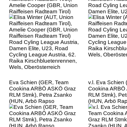
Amelie Cooper (GBR, Union
Road Cyling Lea
Raiffeisen Radteam Tirol)
Damen Elite, U
Road Cyling League Austria,
Cycling League 
Damen Elite, U23, Road
Raika Kirschbl
Cycling League Austria, 62.
Wels, Oberöster
Raika Kirschbluetenrennen,
Wels, Oberösterreich
Eva Schien (GER, Team
v.l. Eva Schie
Cookina ARBÖ ASKÖ Graz
Cookina ARBÖ
RLM Stmk), Petra Zsanko
RLM Stmk), Pet
(HUN, Arbö Rapso
(HUN, Arbö Ra
Knittelfeld) Road Cyling
Knittelfeld), Ja
League Austria, Damen
(AUT, Arbö Rap
Elite, U23, Road Cycling
Knittelfeld), Eli
League Austria, 62. Raika
(AUT, Union Rai