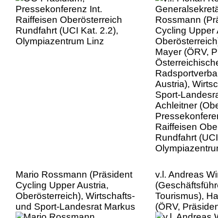
Mayer (ÖRV, P
Österreichisch
Radsportverba
Austria), Wirts
Sport-Landesr
Achleitner (Obe
Pressekonferen
Raiffeisen Obe
Rundfahrt (UCI 
Olympiazentru
Mario Rossmann (Präsident
v.l. Andreas W
Cycling Upper Austria,
(Geschäftsfüh
Oberösterreich), Wirtschafts-
Tourismus), Ha
und Sport-Landesrat Markus
(ÖRV, Präsiden
Achleitner (Oberösterreich),
Österreichisch