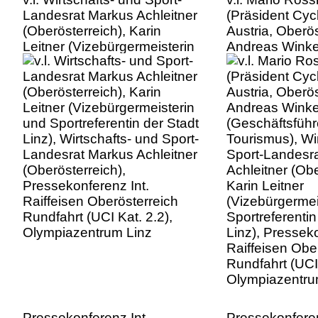
Landesrat Markus Achleitner
(Präsident Cyc
(Oberösterreich), Karin
Austria, Oberös
Leitner (Vizebürgermeisterin
Andreas Winke
und Sportreferentin der Stadt
(Geschäftsfüh
Linz), Wirtschafts- und Sport-
Tourismus), Wi
Landesrat Markus Achleitner
Sport-Landesr
(Oberösterreich),
Achleitner (Obe
Pressekonferenz Int.
Karin Leitner
Raiffeisen Oberösterreich
(Vizebürgermei
Rundfahrt (UCI Kat. 2.2),
Sportreferentin
Olympiazentrum Linz
Linz), Presseko
Raiffeisen Obe
Rundfahrt (UCI 
Olympiazentru
Pressekonferenz Int.
Pressekonferen