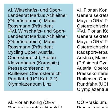
v.l. Wirtschafts- und Sport-
v.l. Florian Kö
Landesrat Markus Achleitner
Generalsekretär
(Oberösterreich), Mario
Mayer (ÖRV, P
Rossmann (Präsident
Österreichisch
Cycling Upper Austria,
Radsportverba
Oberösterreich), Stefan
Austria), Mar
Kletzenbauer (Kornspitz)
(Präsident Cyc
Pressekonferenz Int.
Austria, Oberös
Raiffeisen Oberösterreich
Pressekonferen
Rundfahrt (UCI Kat. 2.2),
Raiffeisen Obe
Olympiazentrum Linz
Rundfahrt (UCI 
Olympiazentru
v.l. Florian König (ÖRV
OÖ Präsidium,
Generalsekretär), Harald J.
Pressekonferen