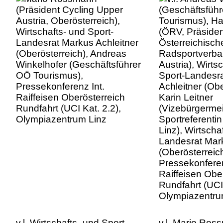
Andreas Winkelhofer
Radsportverba
(Geschäftsführer OÖ
Austria), Wirts
Tourismus), Pressekonferenz
Sport-Landesr
Int. Raiffeisen Oberösterreich
Achleitner (Obe
Rundfahrt (UCI Kat. 2.2),
Karin Leitner
Olympiazentrum Linz
(Vizebürgermei
Sportreferentin
Linz), Wirtscha
Landesrat Mark
(Oberösterreich
Pressekonferen
Raiffeisen Obe
Rundfahrt (UCI 
Olympiazentru
v.l. Wirtschafts- und Sport-
v.l. Mario Ros