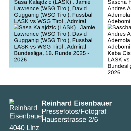
Sasa Kalajdzic (LASK) , Jamie
Sascha H
Lawrence (WSG Tirol), David
Andres A
Gugganig (WSG Tirol), Fussball
Ademola 
LASK vs WSG Tirol , Admiral
Adebomi 
Bundesliga, 18. Runde 2025 -
Keba Cis
2026
LASK vs 
Bundesli
2026
Reinhard Eisenbauer
Pressefotos/Fotograf
Hauserstrasse 2/6
4040 Linz