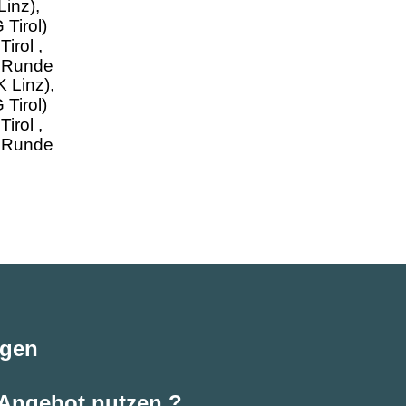
inz),
Tirol)
irol ,
. Runde
agen
 Angebot nutzen ?