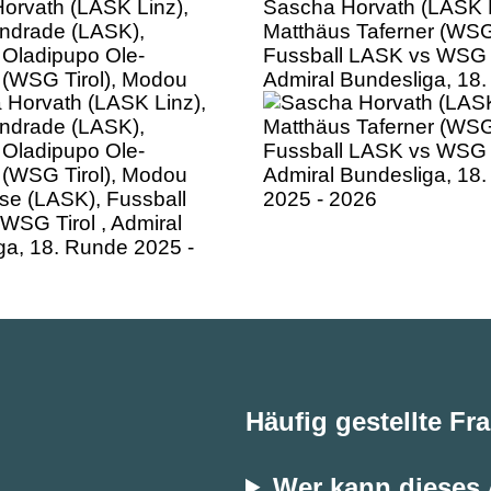
orvath (LASK Linz),
Sascha Horvath (LASK L
ndrade (LASK),
Matthäus Taferner (WSG 
Oladipupo Ole-
Fussball LASK vs WSG T
(WSG Tirol), Modou
Admiral Bundesliga, 18
se (LASK), Fussball
2025 - 2026
WSG Tirol , Admiral
ga, 18. Runde 2025 -
Häufig gestellte Fr
Wer kann dieses