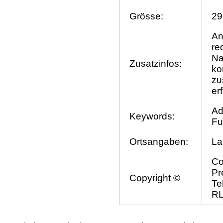
Grösse:
29
An
re
Na
Zusatzinfos:
ko
zu
er
Ad
Keywords:
Fu
Ortsangaben:
La
Co
Pr
Copyright ©
Te
R