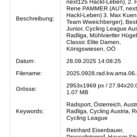
next125 Hackl-Leben), 2. P
Rene PAMMER (AUT, nex
Hackl-Leben) 3. Max Kuen
Beschreibung:
Team Wweichberger), Best
Junior, Cycling League Aus
Radliga, Mühlviertler Hügel
Classic Elite Damen,
Königswiesen, OÖ
Datum:
28.09.2025 14:08:25
Filename:
2025.0928.rad.kw.ama.06.
2953x1969 px / 27.94x20.
Grösse:
1.07 MB
Radsport, Österreich, Austr
Keywords:
Radliga, Cycling Austria, 
Cycling League
Reinhard Eisenbauer,
Pressefotograf, Hauser St