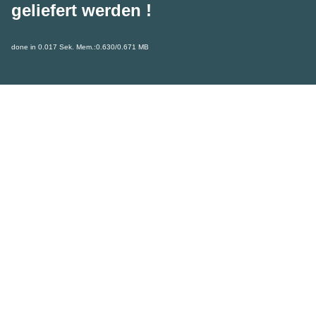
geliefert werden !
done in 0.017 Sek. Mem.:0.630/0.671 MB