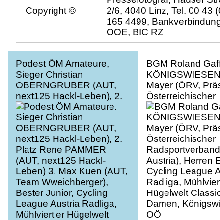
Copyright ©
2/6, 4040 Linz, Tel. 00 43 
165 4499, Bankverbindun
OOE, BIC RZ
Podest ÖM Amateure,
BGM Roland Gaff
Sieger Christian
KÖNIGSWIESEN H
OBERNGRUBER (AUT,
Mayer (ÖRV, Präs
next125 Hackl-Leben), 2.
Österreichischer
Platz Rene PAMMER
Radsportverband,
(AUT, next125 Hackl-
Austria), Herren E
Leben) 3. Max Kuen (AUT,
Cycling League A
Team Wweichberger),
Radliga, Mühlviert
Bester Junior, Cycling
Hügelwelt Classic
League Austria Radliga,
Damen, Königswi
Mühlviertler Hügelwelt
OÖ
Classic Elite Damen,
Königswiesen, OÖ