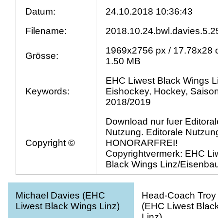
Datum:
24.10.2018 10:36:43
Filename:
2018.10.24.bwl.davies.5.2
1969x2756 px / 17.78x28 
Grösse:
1.50 MB
EHC Liwest Black Wings L
Keywords:
Eishockey, Hockey, Saiso
2018/2019
Download nur fuer Editoral
Nutzung. Editorale Nutzung
Copyright ©
HONORARFREI!
Copyrightvermerk: EHC Li
Black Wings Linz/Eisenba
Michael Davies (EHC
Head-Coach Troy
Liwest Black Wings Linz)
(EHC Liwest Blac
Linz)