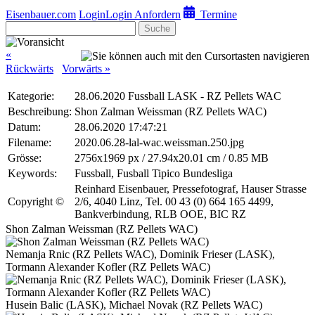
Eisenbauer.com
Login
Login Anfordern
Termine
Suche
«
Rückwärts
Vorwärts »
Kategorie:
28.06.2020 Fussball LASK - RZ Pellets WAC
Beschreibung:
Shon Zalman Weissman (RZ Pellets WAC)
Datum:
28.06.2020 17:47:21
Filename:
2020.06.28-lal-wac.weissman.250.jpg
Grösse:
2756x1969 px / 27.94x20.01 cm / 0.85 MB
Keywords:
Fussball, Fusball Tipico Bundesliga
Reinhard Eisenbauer, Pressefotograf, Hauser Strasse
Copyright ©
2/6, 4040 Linz, Tel. 00 43 (0) 664 165 4499,
Bankverbindung, RLB OOE, BIC RZ
Shon Zalman Weissman (RZ Pellets WAC)
Nemanja Rnic (RZ Pellets WAC), Dominik Frieser (LASK),
Tormann Alexander Kofler (RZ Pellets WAC)
Husein Balic (LASK), Michael Novak (RZ Pellets WAC)