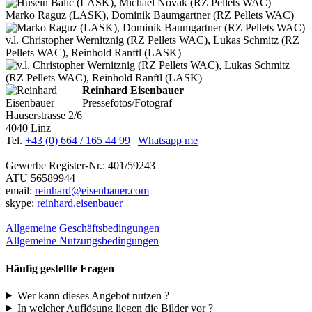
Marko Raguz (LASK), Dominik Baumgartner (RZ Pellets WAC)
v.l. Christopher Wernitznig (RZ Pellets WAC), Lukas Schmitz (RZ
Pellets WAC), Reinhold Ranftl (LASK)
Reinhard Eisenbauer
Pressefotos/Fotograf
Hauserstrasse 2/6
4040 Linz
Tel.
+43 (0) 664 / 165 44 99
|
Whatsapp me
Gewerbe Register-Nr.: 401/59243
ATU 56589944
email:
reinhard@eisenbauer.com
skype:
reinhard.eisenbauer
Allgemeine Geschäftsbedingungen
Allgemeine Nutzungsbedingungen
Häufig gestellte Fragen
Wer kann dieses Angebot nutzen ?
In welcher Auflösung liegen die Bilder vor ?