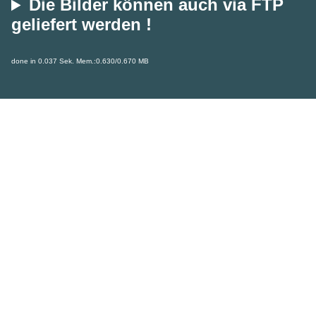
Die Bilder können auch via FTP
geliefert werden !
done in 0.037 Sek. Mem.:0.630/0.670 MB