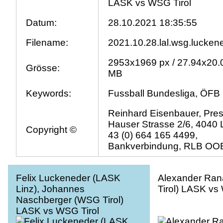
LASK vs WSG Tirol
Datum:
28.10.2021 18:35:55
Filename:
2021.10.28.lal.wsg.lucken
2953x1969 px / 27.94x20.0
Grösse:
MB
Keywords:
Fussball Bundesliga, ÖFB
Reinhard Eisenbauer, Pres
Hauser Strasse 2/6, 4040 L
Copyright ©
43 (0) 664 165 4499,
Bankverbindung, RLB OOE
Felix Luckeneder (LASK
Alexander Ra
Linz), Johannes
Tirol) LASK vs
Naschberger (WSG Tirol)
LASK vs WSG Tirol