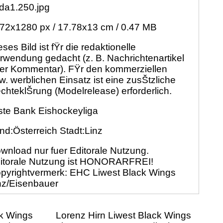
da1.250.jpg
72x1280 px / 17.78x13 cm / 0.47 MB
eses Bild ist fŸr die redaktionelle
rwendung gedacht (z. B. Nachrichtenartikel
er Kommentar). FŸr den kommerziellen
w. werblichen Einsatz ist eine zusŠtzliche
chteklŠrung (Modelrelease) erforderlich.
ste Bank Eishockeyliga
nd:Österreich Stadt:Linz
wnload nur fuer Editorale Nutzung.
itorale Nutzung ist HONORARFREI!
pyrightvermerk: EHC Liwest Black Wings
nz/Eisenbauer
ck Wings
Lorenz Hirn Liwest Black Wings