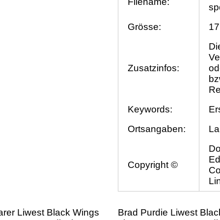
Filename:
sp
Grösse:
17
Di
Ve
Zusatzinfos:
od
bz
Re
Keywords:
Er
Ortsangaben:
La
Do
Ed
Copyright ©
Co
Li
rer Liwest Black Wings
Brad Purdie Liwest Bla