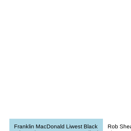
Franklin MacDonald Liwest Black
Rob Shea