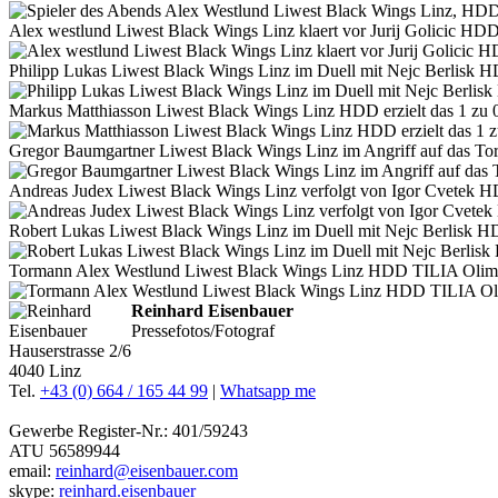
Alex westlund Liwest Black Wings Linz klaert vor Jurij Golicic HD
Philipp Lukas Liwest Black Wings Linz im Duell mit Nejc Berlisk 
Markus Matthiasson Liwest Black Wings Linz HDD erzielt das 1 zu 
Gregor Baumgartner Liwest Black Wings Linz im Angriff auf das T
Andreas Judex Liwest Black Wings Linz verfolgt von Igor Cvetek 
Robert Lukas Liwest Black Wings Linz im Duell mit Nejc Berlisk H
Tormann Alex Westlund Liwest Black Wings Linz HDD TILIA Olimp
Reinhard Eisenbauer
Pressefotos/Fotograf
Hauserstrasse 2/6
4040 Linz
Tel.
+43 (0) 664 / 165 44 99
|
Whatsapp me
Gewerbe Register-Nr.: 401/59243
ATU 56589944
email:
reinhard@eisenbauer.com
skype:
reinhard.eisenbauer