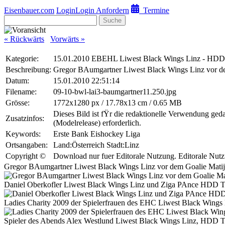
Eisenbauer.com
Login
Login Anfordern
Termine
Suche
« Rückwärts
Vorwärts »
Kategorie:
15.01.2010 EBEHL Liwest Black Wings Linz - HDD 
Beschreibung:
Gregor BAumgartner Liwest Black Wings Linz vor de
Datum:
15.01.2010 22:51:14
Filename:
09-10-bwl-lai3-baumgartner11.250.jpg
Grösse:
1772x1280 px / 17.78x13 cm / 0.65 MB
Dieses Bild ist fŸr die redaktionelle Verwendung ged
Zusatzinfos:
(Modelrelease) erforderlich.
Keywords:
Erste Bank Eishockey Liga
Ortsangaben:
Land:Österreich Stadt:Linz
Copyright ©
Download nur fuer Editorale Nutzung. Editorale N
Gregor BAumgartner Liwest Black Wings Linz vor dem Goalie Matij
Daniel Oberkofler Liwest Black Wings Linz und Ziga PAnce HDD T
Ladies Charity 2009 der Spielerfrauen des EHC Liwest Black Wings
Spieler des Abends Alex Westlund Liwest Black Wings Linz, HDD T