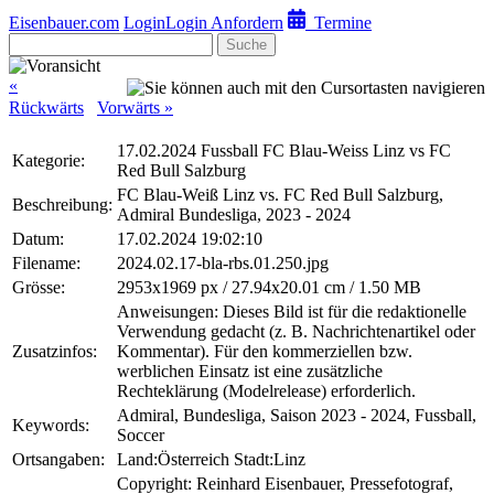
Eisenbauer.com
Login
Login Anfordern
Termine
Suche
«
Rückwärts
Vorwärts »
17.02.2024 Fussball FC Blau-Weiss Linz vs FC
Kategorie:
Red Bull Salzburg
FC Blau-Weiß Linz vs. FC Red Bull Salzburg,
Beschreibung:
Admiral Bundesliga, 2023 - 2024
Datum:
17.02.2024 19:02:10
Filename:
2024.02.17-bla-rbs.01.250.jpg
Grösse:
2953x1969 px / 27.94x20.01 cm / 1.50 MB
Anweisungen: Dieses Bild ist für die redaktionelle
Verwendung gedacht (z. B. Nachrichtenartikel oder
Zusatzinfos:
Kommentar). Für den kommerziellen bzw.
werblichen Einsatz ist eine zusätzliche
Rechteklärung (Modelrelease) erforderlich.
Admiral, Bundesliga, Saison 2023 - 2024, Fussball,
Keywords:
Soccer
Ortsangaben:
Land:Österreich Stadt:Linz
Copyright: Reinhard Eisenbauer, Pressefotograf,