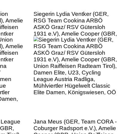
ion
Siegerin Lydia Ventker (GER,
), Amelie
RSG Team Cookina ARBÖ
ffeisen
ASKÖ Graz/ RSV Gütersloh
entker
1931 e.V), Amelie Cooper (GBR,
ina
Union Raiffeisen Radteam Tirol),
V
Damen Elite, U23, Cycling
Damen
League Austria Radliga,
gue
Mühlviertler Hügelwelt Classic
tler
Elite Damen, Königswiesen, OÖ
 Damen,
 League
Jana Meus (GER, Team CORA -
 (GBR,
Coburger Radsport e.V.), Amelie