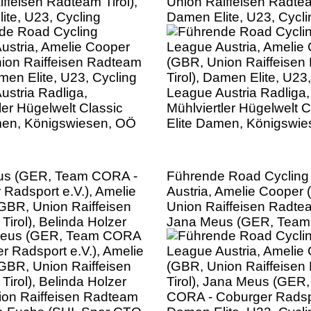
ffeisen Radteam Tirol),
Union Raiffeisen Radtea
ite, U23, Cycling
Damen Elite, U23, Cycli
ustria Radliga,
League Austria Radliga,
ler Hügelwelt Classic
Mühlviertler Hügelwelt C
men, Königswiesen, OÖ
Elite Damen, Königswi
us (GER, Team CORA -
Führende Road Cycling
 Radsport e.V.), Amelie
Austria, Amelie Cooper
GBR, Union Raiffeisen
Union Raiffeisen Radtea
irol), Belinda Holzer
Jana Meus (GER, Team
ion Raiffeisen Radteam
Coburger Radsport e.V.
ea Fuchs (SUI, Spar CTO
Elite, U23, Cycling Lea
Damen Elite, U23,
Austria Radliga, Mühlvier
eague Austria Radliga,
Hügelwelt Classic Elite
ler Hügelwelt Classic
Königswiesen, OÖ