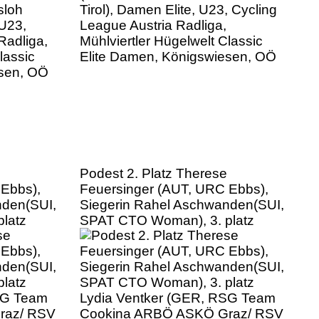
esen, OÖ
Podest 2. Platz Therese
 Ebbs),
Feuersinger (AUT, URC Ebbs),
nden(SUI,
Siegerin Rahel Aschwanden(SUI,
latz
SPAT CTO Woman), 3. platz
SG Team
Lydia Ventker (GER, RSG Team
raz/ RSV
Cookina ARBÖ ASKÖ Graz/ RSV
Damen
Gütersloh 1931 e.V), Damen
gue
Elite, U23, Cycling League
tler
Austria Radliga, Mühlviertler
 Damen,
Hügelwelt Classic Elite Damen,