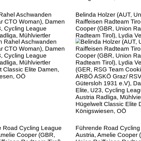
 Rahel Aschwanden
Belinda Holzer (AUT, Un
par CTO Woman), Damen
Raiffeisen Radteam Tirol
3, Cycling League
Cooper (GBR, Union Rai
adliga, Mühlviertler
Radteam Tirol), Lydia V
t Classic Elite Damen,
(GER, RSG Team Cook
iesen, OÖ
ARBÖ ASKÖ Graz/ RS
Gütersloh 1931 e.V), 
Elite, U23, Cycling Lea
Austria Radliga, Mühlvier
Hügelwelt Classic Elite
Königswiesen, OÖ
 Road Cycling League
Führende Road Cycling
 Amelie Cooper (GBR,
Austria, Amelie Cooper