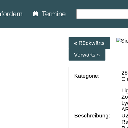
nfordern
Termine
« Rückwärts
Vorwärts »
28
Kategorie:
Cl
Li
Zo
Ly
AR
Beschreibung:
U2
Ra