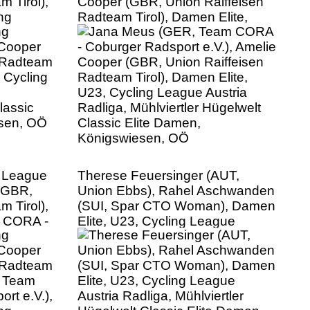
m Tirol),
Cooper (GBR, Union Raiffeisen
ng
Radteam Tirol), Damen Elite,
U23, Cycling League Austria
lassic
Radliga, Mühlviertler Hügelwelt
esen, OÖ
Classic Elite Damen,
Königswiesen, OÖ
 League
Therese Feuersinger (AUT,
 (GBR,
Union Ebbs), Rahel Aschwanden
m Tirol),
(SUI, Spar CTO Woman), Damen
 CORA -
Elite, U23, Cycling League
), Damen
Austria Radliga, Mühlviertler
gue
Hügelwelt Classic Elite Damen,
tler
Königswiesen, OÖ
 Damen,