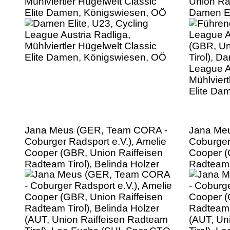
Mühlviertler Hügelwelt Classic
Union Rai
Elite Damen, Königswiesen, OÖ
Damen El
League A
Mühlviert
Elite Da
Jana Meus (GER, Team CORA -
Jana Me
Coburger Radsport e.V.), Amelie
Coburger
Cooper (GBR, Union Raiffeisen
Cooper (
Radteam Tirol), Belinda Holzer
Radteam T
(AUT, Union Raiffeisen Radteam
(AUT, Un
Tirol), Lea Fuchs (SUI, Spar CTO
Tirol), L
Woman), Damen Elite, U23,
Woman), 
Cycling League Austria Radliga,
Cycling L
Mühlviertler Hügelwelt Classic
Mühlviert