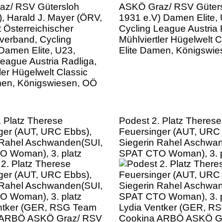
 Damen Elite, U23,
Elite Damen, Königswi
eague Austria Radliga,
ler Hügelwelt Classic
men, Königswiesen, OÖ
. Platz Therese
Podest 2. Platz Therese
ger (AUT, URC Ebbs),
Feuersinger (AUT, URC
 Rahel Aschwanden(SUI,
Siegerin Rahel Aschwa
 Woman), 3. platz
SPAT CTO Woman), 3. p
ntker (GER, RSG Team
Lydia Ventker (GER, R
 ARBÖ ASKÖ Graz/ RSV
Cookina ARBÖ ASKÖ G
h 1931 e.V), Damen
Gütersloh 1931 e.V), 
3, Cycling League
Elite, U23, Cycling Lea
adliga, Mühlviertler
Austria Radliga, Mühlvier
t Classic Elite Damen,
Hügelwelt Classic Elite