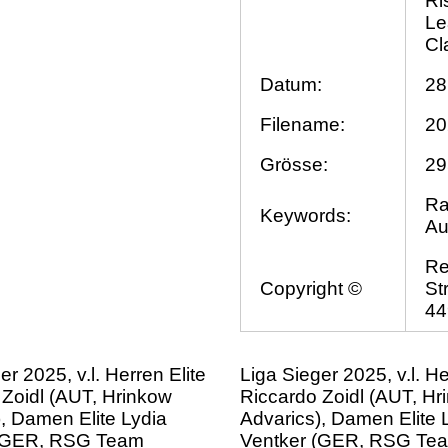
Ri
Le
Cl
Datum:
28
Filename:
20
Grösse:
29
Ra
Keywords:
Au
Re
Copyright ©
St
44
er 2025, v.l. Herren Elite
Liga Sieger 2025, v.l. He
 Zoidl (AUT, Hrinkow
Riccardo Zoidl (AUT, Hr
, Damen Elite Lydia
Advarics), Damen Elite 
 (GER, RSG Team
Ventker (GER, RSG Te