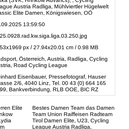
ska (SVK, Hrinkow Advarics), , Cycling
ague Austria Radliga, Mühlviertler Hügelwelt
assic Elite Damen, Königswiesen, OÖ
.09.2025 13:59:50
25.0928.rad.kw.siga.liga.03.250.jpg
53x1969 px / 27.94x20.01 cm / 0.98 MB
dsport, Österreich, Austria, Radliga, Cycling
stria, Road Cycling League
inhard Eisenbauer, Pressefotograf, Hauser
rasse 2/6, 4040 Linz, Tel. 00 43 (0) 664 165
99, Bankverbindung, RLB OOE, BIC RZ
rren Elite
Bestes Damen Team das Damen
inkow
Team Union Raiffeisen Radteam
Lydia
Tirol Damen Elite, U23, Cycling
am
League Austria Radliga,