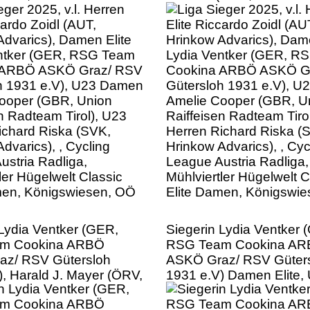
 ARBÖ ASKÖ Graz/ RSV
Cookina ARBÖ ASKÖ G
h 1931 e.V), U23 Damen
Gütersloh 1931 e.V), 
ooper (GBR, Union
Amelie Cooper (GBR, U
n Radteam Tirol), U23
Raiffeisen Radteam Tiro
ichard Riska (SVK,
Herren Richard Riska (
dvarics), , Cycling
Hrinkow Advarics), , Cyc
ustria Radliga,
League Austria Radliga,
ler Hügelwelt Classic
Mühlviertler Hügelwelt C
men, Königswiesen, OÖ
Elite Damen, Königswi
 Lydia Ventker (GER,
Siegerin Lydia Ventker 
m Cookina ARBÖ
RSG Team Cookina A
z/ RSV Gütersloh
ASKÖ Graz/ RSV Güter
), Harald J. Mayer (ÖRV,
1931 e.V) Damen Elite,
 Österreichischer
Cycling League Austria 
verband, Cycling
Mühlviertler Hügelwelt C