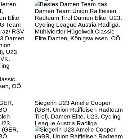
raz/ RSV
Mühlviertler Hügelwelt Classic
U23 Damen
Elite Damen, Königswiesen, OÖ
nion
l), U23
SVK,
ling
lassic
esen, OÖ
(GER,
Siegerin U23 Amelie Cooper
RBÖ
(GBR, Union Raiffeisen Radteam
sloh
Tirol), Damen Elite, U23, Cycling
 U23,
League Austria Radliga,
Radliga,
Mühlviertler Hügelwelt Classic
lassic
Elite Damen, Königswiesen, OÖ