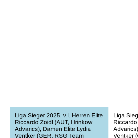
Liga Sieger 2025, v.l. Herren Elite
Liga Sieg
Riccardo Zoidl (AUT, Hrinkow
Riccardo
Advarics), Damen Elite Lydia
Advarics)
Ventker (GER, RSG Team
Ventker