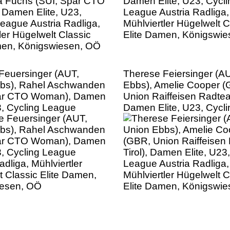
men, Königswiesen, OÖ
Feuersinger (AUT,
Therese Feiersinger (A
bs), Rahel Aschwanden
Ebbs), Amelie Cooper 
par CTO Woman), Damen
Union Raiffeisen Radtea
3, Cycling League
Damen Elite, U23, Cycli
adliga, Mühlviertler
League Austria Radliga,
t Classic Elite Damen,
Mühlviertler Hügelwelt C
iesen, OÖ
Elite Damen, Königswi