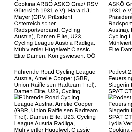
Radsportverband, Cycling
Austria),
Austria), Damen Elite, U23,
Cycling L
Cycling League Austria Radliga,
Mühlviert
Mühlviertler Hügelwelt Classic
Elite Da
Elite Damen, Königswiesen, OÖ
Führende Road Cycling League
Podest 2
Austria, Amelie Cooper (GBR,
Feuersin
Union Raiffeisen Radteam Tirol),
Siegerin
Damen Elite, U23, Cycling
SPAT CTO
League Austria Radliga,
Lydia Ve
Mühlviertler Hügelwelt Classic
Cookina
Elite Damen, Königswiesen, OÖ
Güterslo
Elite, U2
Austria R
Hügelwel