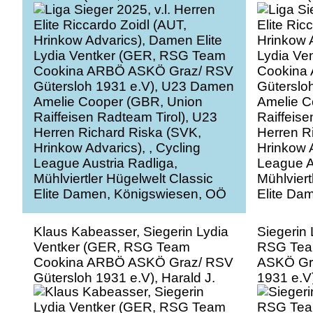
Cookina ARBÖ ASKÖ Graz/ RSV
Cookina
Gütersloh 1931 e.V), U23 Damen
Güterslo
Amelie Cooper (GBR, Union
Amelie C
Raiffeisen Radteam Tirol), U23
Raiffeise
Herren Richard Riska (SVK,
Herren R
Hrinkow Advarics), , Cycling
Hrinkow A
League Austria Radliga,
League A
Mühlviertler Hügelwelt Classic
Mühlviert
Elite Damen, Königswiesen, OÖ
Elite Da
Klaus Kabeasser, Siegerin Lydia
Siegerin
Ventker (GER, RSG Team
RSG Tea
Cookina ARBÖ ASKÖ Graz/ RSV
ASKÖ Gra
Gütersloh 1931 e.V), Harald J.
1931 e.V
Mayer (ÖRV, Präsident
Präsident
Österreichischer
Radsport