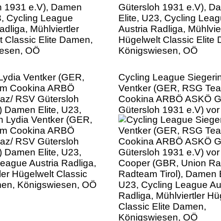
iesen, OÖ
Königswiesen, OÖ
 Lydia Ventker (GER,
Cycling League Siegerin
m Cookina ARBÖ
Ventker (GER, RSG Te
z/ RSV Gütersloh
Cookina ARBÖ ASKÖ G
) Damen Elite, U23,
Gütersloh 1931 e.V) vor
eague Austria Radliga,
Cooper (GBR, Union Rai
ler Hügelwelt Classic
Radteam Tirol), Damen E
men, Königswiesen, OÖ
U23, Cycling League Au
Radliga, Mühlviertler Hü
Classic Elite Damen,
Königswiesen, OÖ