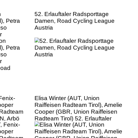
n
52. Erlauftaler Radsporttage
), Petra
Damen, Road Cycling League
pso
Austria
r
Road
Fenix-
Elisa Winter (AUT, Union
ooper
Raiffeisen Radteam Tirol), Amelie
n Radteam
Cooper (GBR, Union Raiffeisen
UN, Arbö
Radteam Tirol) 52. Erlauftaler
auftaler
Radsporttage Damen, Road
Road
Cycling League Austria