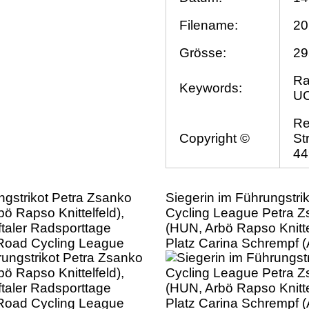
Filename:
20
Grösse:
29
Ra
Keywords:
UC
Re
Copyright ©
St
44
ngstrikot Petra Zsanko
Siegerin im Führungstrik
ö Rapso Knittelfeld),
Cycling League Petra 
ftaler Radsporttage
(HUN, Arbö Rapso Knittel
oad Cycling League
Platz Carina Schrempf 
Fenix-Deceuninck), 3. Pl
Winter (AUT, Union Raif
Radteam Tirol) 52. Erlau
Radsporttage Damen, 