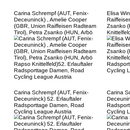
Carina Schrempf (AUT, Fenix-
Elisa Win
Deceuninck) , Amelie Cooper
Raiffeise
(GBR, Union Raiffeisen Radteam
Zsanko (
Tirol), Petra Zsanko (HUN, Arbö
Knittelfel
Rapso Knittelfeld)52. Erlauftaler
Radspor
Radsporttage Damen, Road
Cycling 
Cycling League Austria
Carina Schrempf (AUT, Fenix-
Carina S
Deceuninck) 52. Erlauftaler
Deceuninc
Radsporttage Damen, Road
Radspor
Cycling League Austria
Cycling 