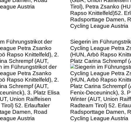
Cycling League Austria
im Führungstrikot der
Siegerin im Führungstrik
League Petra Zsanko
Cycling League Petra 
ö Rapso Knittelfeld), 2.
(HUN, Arbö Rapso Knittel
rina Schrempf (AUT,
Platz Carina Schrempf 
euninck), 3. Platz Elisa
Fenix-Deceuninck), 3. Pl
UT, Union Raiffeisen
Winter (AUT, Union Raif
irol) 52. Erlauftaler
Radteam Tirol) 52. Erlau
ttage Damen, Road
Radsporttage Damen, 
League Austria
Cycling League Austria