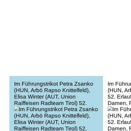
Im Führungstrikot Petra Zsanko
Im Führu
(HUN, Arbö Rapso Knittelfeld),
(HUN, Arb
Elisa Winter (AUT, Union
52. Erlau
Raiffeisen Radteam Tirol) 52.
Damen, R
Erlauftaler Radsporttage Damen,
Austria
Road Cycling League Austria