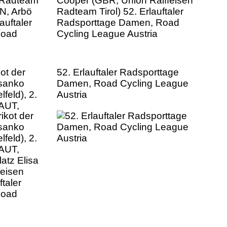
ot der
52. Erlauftaler Radsporttage
Zsanko
Damen, Road Cycling League
feld), 2.
Austria
(AUT,
atz Elisa
feisen
ftaler
Road