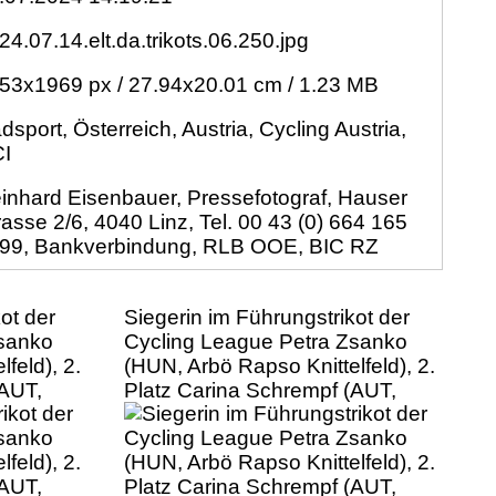
24.07.14.elt.da.trikots.06.250.jpg
53x1969 px / 27.94x20.01 cm / 1.23 MB
dsport, Österreich, Austria, Cycling Austria,
I
inhard Eisenbauer, Pressefotograf, Hauser
rasse 2/6, 4040 Linz, Tel. 00 43 (0) 664 165
99, Bankverbindung, RLB OOE, BIC RZ
ot der
Siegerin im Führungstrikot der
Zsanko
Cycling League Petra Zsanko
feld), 2.
(HUN, Arbö Rapso Knittelfeld), 2.
(AUT,
Platz Carina Schrempf (AUT,
atz Elisa
Fenix-Deceuninck), 3. Platz Elisa
feisen
Winter (AUT, Union Raiffeisen
ftaler
Radteam Tirol) 52. Erlauftaler
Road
Radsporttage Damen, Road