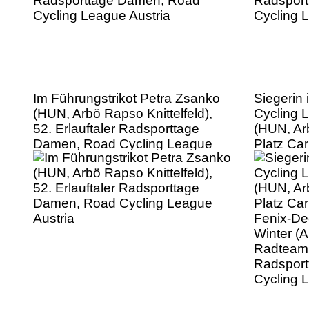
Im Führungstrikot Petra Zsanko
Siegerin 
(HUN, Arbö Rapso Knittelfeld),
Cycling 
52. Erlauftaler Radsporttage
(HUN, Arb
Damen, Road Cycling League
Platz Ca
Austria
Fenix-Dec
Winter (A
Radteam T
Radspor
Cycling 