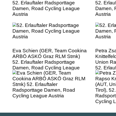
52. Erlauftaler Radsporttage
52. Erlau
Damen, Road Cycling League
Damen, R
Austria
Austria
Eva Schien (GER, Team Cookina
Petra Zs
ARBÖ ASKÖ Graz RLM Stmk)
Knittelfel
52. Erlauftaler Radsporttage
Union Rai
Damen, Road Cycling League
52. Erlau
Austria
Damen, R
Austria