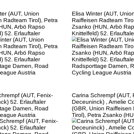
ter (AUT, Union
Elisa Winter (AUT, Unio
n Radteam Tirol), Petra
Raiffeisen Radteam Tirol
HUN, Arbö Rapso
Zsanko (HUN, Arbö Ra
d) 52. Erlauftaler
Knittelfeld) 52. Erlauftale
ttage Damen, Road
Radsporttage Damen, 
League Austria
Cycling League Austria
chrempf (AUT, Fenix-
Carina Schrempf (AUT, 
k) 52. Erlauftaler
Deceuninck) , Amelie C
ttage Damen, Road
(GBR, Union Raiffeise
League Austria
Tirol), Petra Zsanko (H
Rapso Knittelfeld)52. Erl
Radsporttage Damen, 