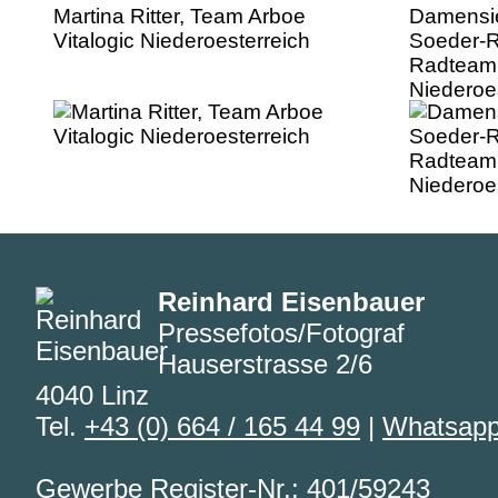
Martina Ritter, Team Arboe
Damensie
Vitalogic Niederoesterreich
Soeder-R
Radteam 
Niederoe
Reinhard Eisenbauer
Pressefotos/Fotograf
Hauserstrasse 2/6
4040 Linz
Tel.
+43 (0) 664 / 165 44 99
|
Whatsap
Gewerbe Register-Nr.: 401/59243