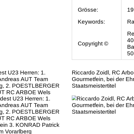
Grösse:
19
Keywords:
Ra
Re
40
Copyright ©
Ba
50
st U23 Herren: 1.
Riccardo Zoidl, RC Arb
ndreas AUT Team
Gourmetfein, bei der E
erg, 2. POESTLBERGER
Staatsmeistertitel
UT RC ARBOE Wels
ein 3. KONRAD Patrick
 Vorarlberg