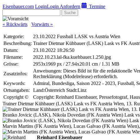
Eisenbauer.com
Login
Login Anfordern
Termine
Suche
« Rückwärts
Vorwärts »
Kategorie:
23.10.2022 Fussball LASK vs Austria Wien
Beschreibung:
Trainer Dietmar Kühbauer (LASK) Lask vs FK Austri
Datum:
23.10.2022 18:26:50
Filename:
2022.10.23.lal-fka.kuehbauer.1.250.jpg
Grösse:
2953x1969 px / 27.94x20.01 cm / 1.31 MB
Anweisungen: Dieses Bild ist für die redaktionelle V
Zusatzinfos:
Rechteklärung (Modelrelease) erforderlich.
Keywords:
Admiral, Bundesliga, Saison 2022 - 2023, Fussball, S
Ortsangaben:
Land:Österreich Stadt:Linz
Copyright ©
Copyright: Reinhard Eisenbauer, Pressefotograf, Hau
Trainer Dietmar Kühbauer (LASK) Lask vs FK Austria Wien, 13. Ru
Branko Jovicic (LASK), Nikola Dovedan (FK Austria Wien) Lask vs 
Marvin Martins (FK Austria Wien), Lucas Galvao (FK Austria Wien)
Reinhard Eisenbauer