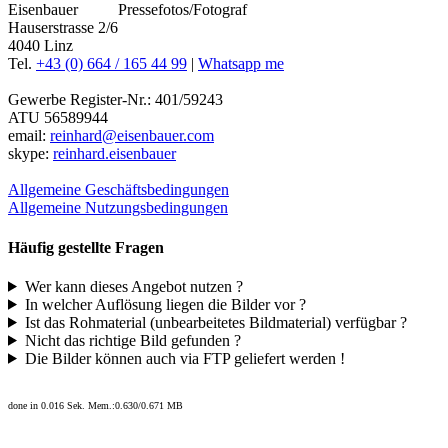
Pressefotos/Fotograf
Hauserstrasse 2/6
4040 Linz
Tel.
+43 (0) 664 / 165 44 99
|
Whatsapp me
Gewerbe Register-Nr.: 401/59243
ATU 56589944
email:
reinhard@eisenbauer.com
skype:
reinhard.eisenbauer
Allgemeine Geschäftsbedingungen
Allgemeine Nutzungsbedingungen
Häufig gestellte Fragen
Wer kann dieses Angebot nutzen ?
In welcher Auflösung liegen die Bilder vor ?
Ist das Rohmaterial (unbearbeitetes Bildmaterial) verfügbar ?
Nicht das richtige Bild gefunden ?
Die Bilder können auch via FTP geliefert werden !
done in 0.016 Sek. Mem.:0.630/0.671 MB